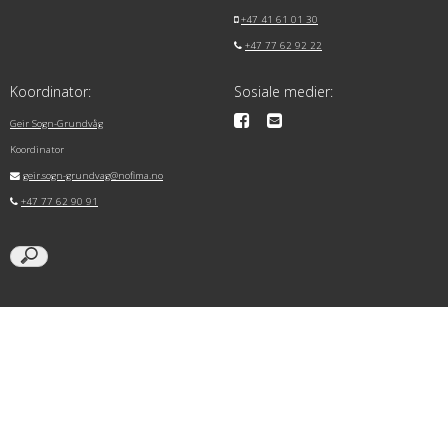
+47 41 61 01 30
+47 77 62 92 22
Koordinator:
Sosiale medier:
Geir Sogn-Grundvåg
Koordinator
geir.sogn-grundvag@nofima.no
+47 77 62 90 91