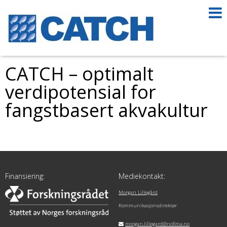
CATCH – optimalt
verdipotensial for
fangstbasert akvakultur
Finansiering:
Mediekontakt:
Morgan Lillegård
Kommunikasjonsdirektør
morgan.lillegard@nofima.no