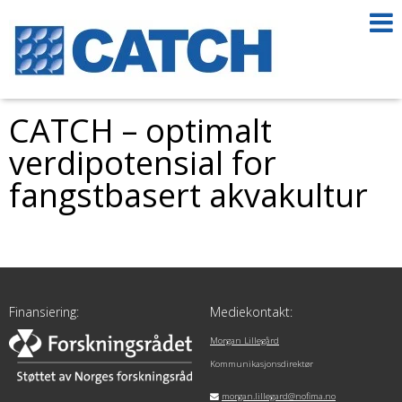
CATCH – optimalt
verdipotensial for
fangstbasert akvakultur
Finansiering:
Mediekontakt:
Morgan Lillegård
Kommunikasjonsdirektør
morgan.lillegard@nofima.no