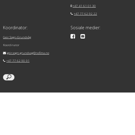
+47 41 61 01 30
+47 77 62 92 22
Koordinator:
Sosiale medier:
Geir Sogn-Grundvåg
Koordinator
geir.sogn-grundvag@nofima.no
+47 77 62 90 91