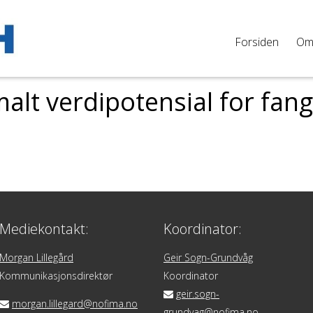
Forsiden
O
alt verdipotensial for fan
Mediekontakt:
Koordinator:
Morgan Lillegård
Geir Sogn-Grundvåg
Kommunikasjonsdirektør
Koordinator
geir.sogn-
morgan.lillegard@nofima.no
grundvag@nofima.no