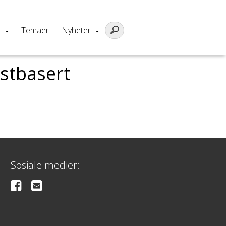
m
Temaer
Nyheter
gstbasert
Sosiale medier: