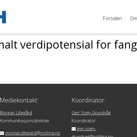
Forsiden
O
alt verdipotensial for fan
Mediekontakt:
Koordinator:
Morgan Lillegård
Geir Sogn-Grundvåg
Kommunikasjonsdirektør
Koordinator
geir.sogn-
morgan.lillegard@nofima.no
grundvag@nofima.no