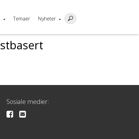
m
Temaer
Nyheter
gstbasert
Sosiale medier: