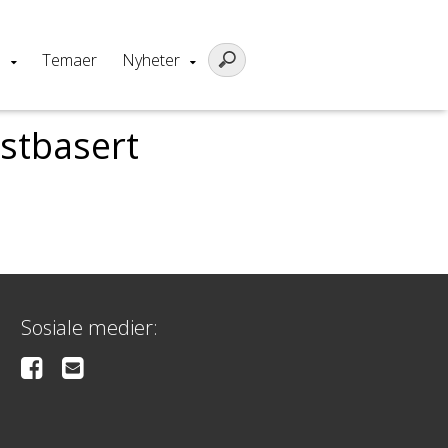
m
Temaer
Nyheter
gstbasert
Sosiale medier: