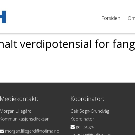
Forsiden
O
alt verdipotensial for fan
Mediekontakt:
Koordinator:
Morgan Lillegård
Geir Sogn-Grundvåg
Kommunikasjonsdirektør
Koordinator
geir.sogn-
morgan.lillegard@nofima.no
grundvag@nofima.no