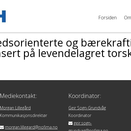
Forsiden
O
dsorienterte og bærekraft
sert på levendelagret tors
Mediekontakt:
Koordinator:
Morgan Lillegård
Geir Sogn-Grundvåg
Kommunikasjonsdirektør
Koordinator
geir.sogn-
morgan.lillegard@nofima.no
grundvag@nofima.no