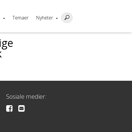
m
Temaer
Nyheter
ige
k
Sosiale medier: