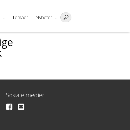
m
Temaer
Nyheter
ige
k
Sosiale medier: