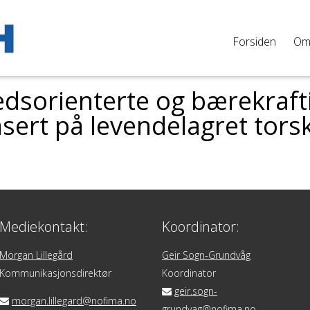
Forsiden
O
dsorienterte og bærekraft
sert på levendelagret tors
Mediekontakt:
Koordinator:
Morgan Lillegård
Geir Sogn-Grundvåg
Kommunikasjonsdirektør
Koordinator
geir.sogn-
morgan.lillegard@nofima.no
grundvag@nofima.no