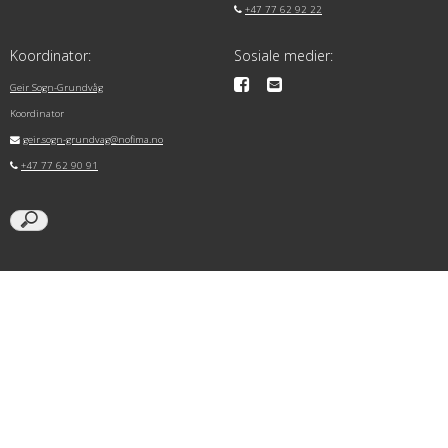
+47 77 62 92 22
Koordinator:
Sosiale medier:
Geir Sogn-Grundvåg
Koordinator
geir.sogn-grundvag@nofima.no
+47 77 62 90 91