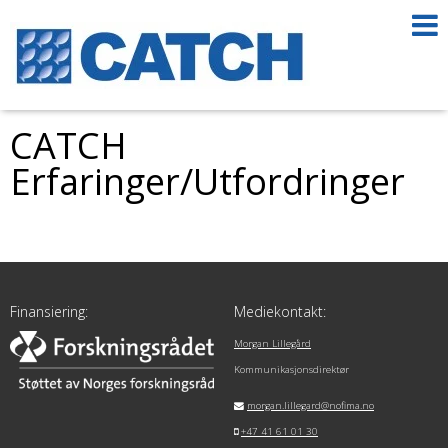
CATCH
Erfaringer/Utfordringer
Finansiering:
Mediekontakt:
Morgan Lillegård
Kommunikasjonsdirektør
morgan.lillegard@nofima.no
+47 41 61 01 30