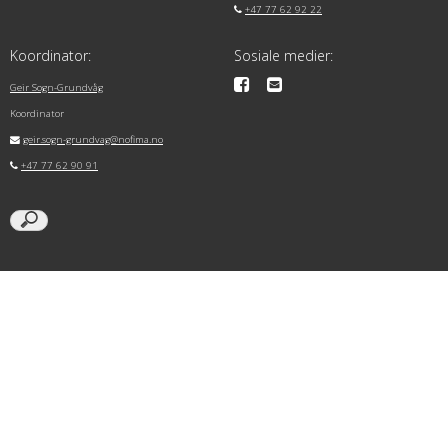
+47 77 62 92 22
Koordinator:
Sosiale medier:
Geir Sogn-Grundvåg
Koordinator
geir.sogn-grundvag@nofima.no
+47 77 62 90 91