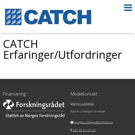
CATCH
Erfaringer/Utfordringer
Finansiering:
Mediekontakt:
Morgan Lillegård
Kommunikasjonsdirektør
morgan.lillegard@nofima.no
+47 41 61 01 30