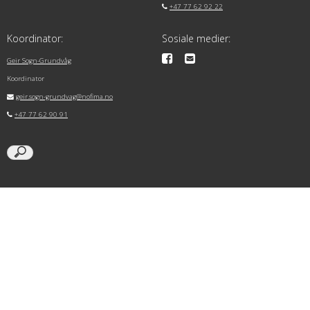
+47 77 62 92 22
Koordinator:
Sosiale medier:
Geir Sogn-Grundvåg
Koordinator
geir.sogn-grundvag@nofima.no
+47 77 62 90 91