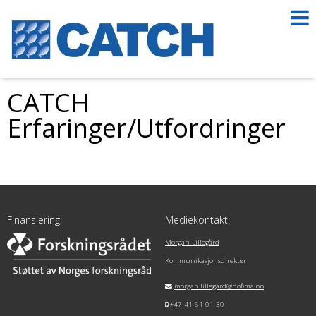
CATCH
Erfaringer/Utfordringer
Finansiering:
Mediekontakt:
Morgan Lillegård
Kommunikasjonsdirektør
morgan.lillegard@nofima.no
+47 41 61 01 30