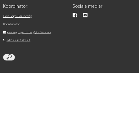
Koordinator:
Sosiale medier:
Geir Sogn-Grundvåg
Koordinator
geir.sogn-grundvag@nofima.no
+47 77 62 90 91