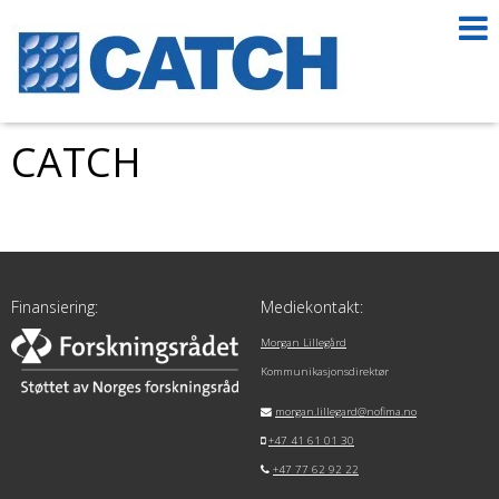
CATCH
Finansiering:
Mediekontakt:
Morgan Lillegård
Kommunikasjonsdirektør
morgan.lillegard@nofima.no
+47 41 61 01 30
+47 77 62 92 22