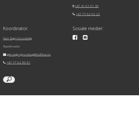
+47 41 61 01 30
+47 77 62 92 22
Koordinator:
Sosiale medier:
Geir Sogn-Grundvåg
Koordinator
geir.sogn-grundvag@nofima.no
+47 77 62 90 91