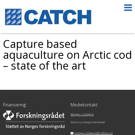
Capture based
aquaculture on Arctic cod
– state of the art
Finansiering:
Mediekontakt:
Morgan Lillegård
Kommunikasjonsdirektør
morgan.lillegard@nofima.no