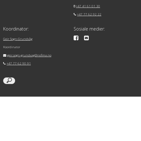
+47 41 61 01 30
+47 77 62 92 22
Koordinator:
Sosiale medier:
Geir Sogn-Grundvåg
Koordinator
geir.sogn-grundvag@nofima.no
+47 77 62 90 91