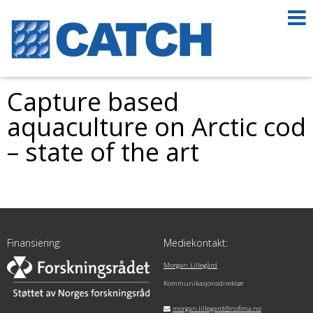
Capture based
aquaculture on Arctic cod
– state of the art
Finansiering:
Mediekontakt:
Morgan Lillegård
Kommunikasjonsdirektør
morgan.lillegard@nofima.no