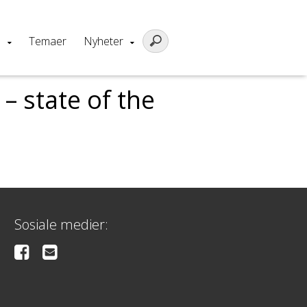
m
Temaer
Nyheter
– state of the
Sosiale medier: