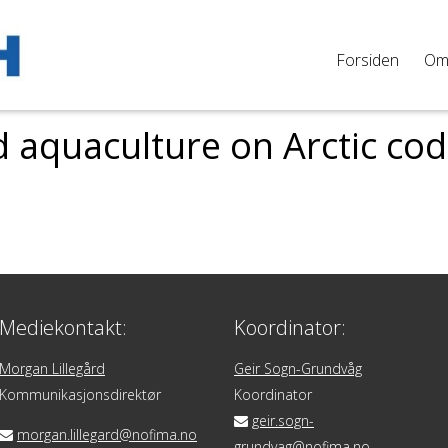
Forsiden
O
aquaculture on Arctic cod 
Mediekontakt:
Koordinator:
Morgan Lillegård
Geir Sogn-Grundvåg
Kommunikasjonsdirektør
Koordinator
geir.sogn-
morgan.lillegard@nofima.no
grundvag@nofima.no