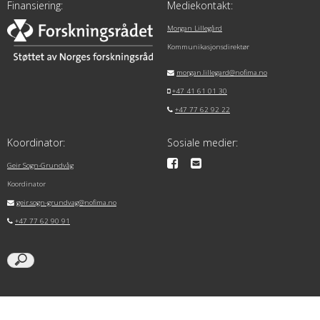
Finansiering:
Mediekontakt:
Morgan Lillegård
Kommunikasjonsdirektør
morgan.lillegard@nofima.no
+47 41 61 01 30
+47 77 62 92 22
Koordinator:
Sosiale medier:
Geir Sogn-Grundvåg
Koordinator
geir.sogn-grundvag@nofima.no
+47 77 62 90 91