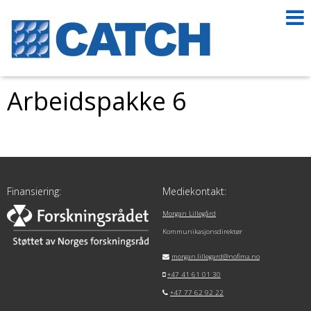
Arbeidspakke 6
Finansiering:
Mediekontakt:
Morgan Lillegård
Kommunikasjonsdirektør
morgan.lillegard@nofima.no
+47 41 61 01 30
+47 77 62 92 22