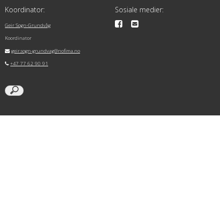
Koordinator:
Sosiale medier:
Geir Sogn-Grundvåg
Koordinator
geir.sogn-grundvag@nofima.no
+47 77 62 90 91