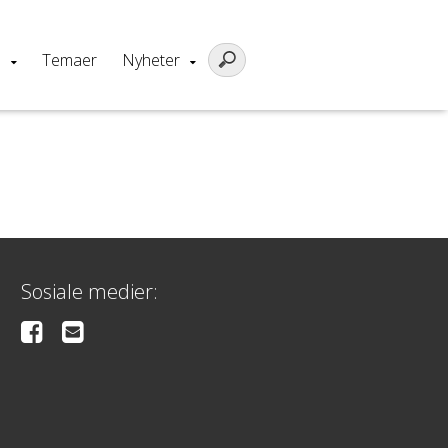
m
Temaer
Nyheter
Sosiale medier: