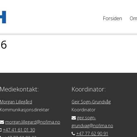
Forsiden
O
 6
Mediekontakt:
Koordinator:
Morgan Lillegård
Geir Sogn-Grundvåg
Kommunikasjonsdirektør
Koordinator
geir.sogn-
morgan.lillegard@nofima.no
grundvag@nofima.no
+47 41 61 01 30
+47 77 62 90 91