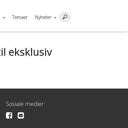
m
Temaer
Nyheter
l eksklusiv
Sosiale medier: