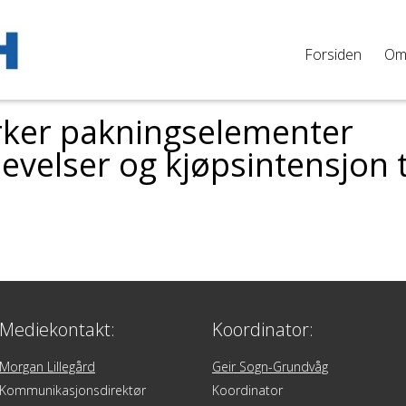
Forsiden
O
rker pakningselementer
velser og kjøpsintensjon ti
Mediekontakt:
Koordinator:
Morgan Lillegård
Geir Sogn-Grundvåg
Kommunikasjonsdirektør
Koordinator