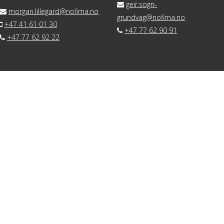
geir.sogn-
morgan.lillegard@nofima.no
grundvag@nofima.no
+47 41 61 01 30
+47 77 62 90 91
+47 77 62 92 22